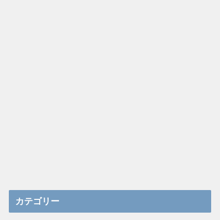
カテゴリー