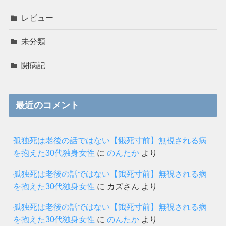
レビュー
未分類
闘病記
最近のコメント
孤独死は老後の話ではない【餓死寸前】無視される病
を抱えた30代独身女性
に
のんたか
より
孤独死は老後の話ではない【餓死寸前】無視される病
を抱えた30代独身女性
に
カズさん
より
孤独死は老後の話ではない【餓死寸前】無視される病
を抱えた30代独身女性
に
のんたか
より